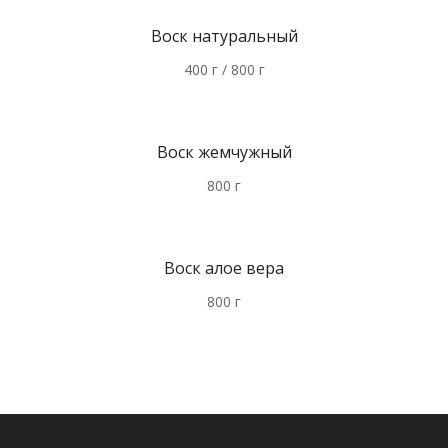
Воск натуральный
400 г / 800 г
Воск жемчужный
800 г
Воск алое вера
800 г